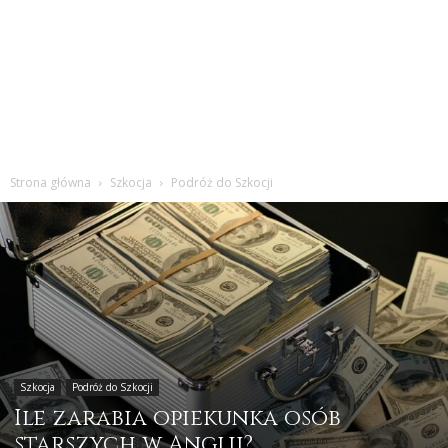
Strona główna
Szkocja
Podróż do Szkocji
Szkocja
Podróż do Szkocji
Ile zarabia opiekunka osób
starszych w Anglii?