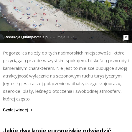
Redakcja Quality-hotels.pl
-
28 maja 2026
0
Pogorzelica należy do tych nadmorskich miejscowości, które
przyciągają przede wszystkim spokojem, bliskością przyrody i
kameralnym charakterem. Nie jest to miejsce budujące swoją
atrakcyjność wyłącznie na sezonowym ruchu turystycznym.
Jego siłą jest raczej połączenie nadbałtyckiego krajobrazu,
szerokiej plaży, leśnego otoczenia i swobodnej atmosfery,
której często...
Czytaj więcej
Jakie dwa kraje europejskie odwiedzić