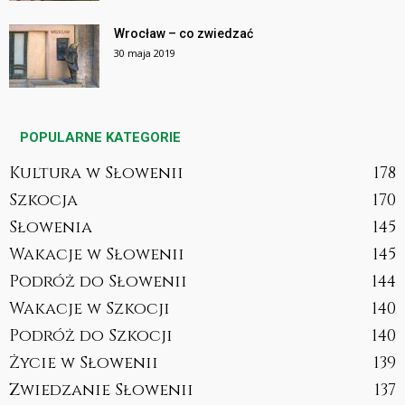
Wrocław – co zwiedzać
30 maja 2019
POPULARNE KATEGORIE
Kultura w Słowenii
178
Szkocja
170
Słowenia
145
Wakacje w Słowenii
145
Podróż do Słowenii
144
Wakacje w Szkocji
140
Podróż do Szkocji
140
Życie w Słowenii
139
Zwiedzanie Słowenii
137