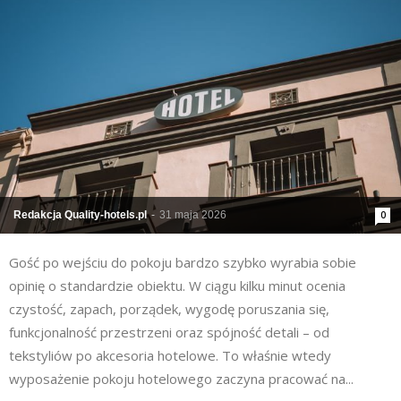
Redakcja Quality-hotels.pl
-
31 maja 2026
0
Gość po wejściu do pokoju bardzo szybko wyrabia sobie
opinię o standardzie obiektu. W ciągu kilku minut ocenia
czystość, zapach, porządek, wygodę poruszania się,
funkcjonalność przestrzeni oraz spójność detali – od
tekstyliów po akcesoria hotelowe. To właśnie wtedy
wyposażenie pokoju hotelowego zaczyna pracować na...