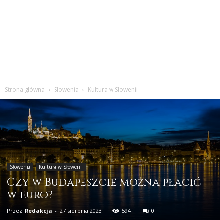
Strona główna
Słowenia
Kultura w Słowenii
Słowenia
Kultura w Słowenii
Czy w Budapeszcie można płacić
w euro?
Przez
Redakcja
-
27 sierpnia 2023
594
0