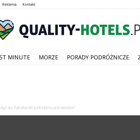
Reklama
Kontakt
ST MINUTE
MORZE
PORADY PODRÓŻNICZE
quality-
hotels.pl
adąc do Tatralandii potrzebna jest winieta?