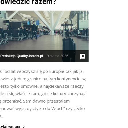
dwiedzić razem?
Redakcja Quality-hotels.pl
-
9 marca 2026
0
śli od lat włóczysz się po Europie tak jak ja,
o wiesz jedno: granice na tym kontynencie są
zęsto tylko umowne, a najciekawsze rzeczy
ieją się właśnie tam, gdzie kultury zaczynają
ię przenikać. Sam dawno przestałem
lanować wyjazdy „tylko do Włoch” czy „tylko
...
ytaj więcej