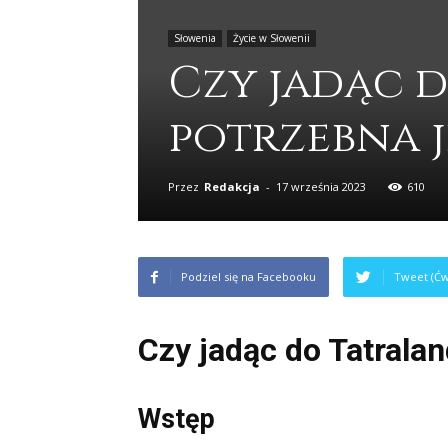
Słowenia
Życie w Słowenii
Czy jadąc d
potrzebna j
Przez
Redakcja
-
17 września 2023
610
Podziel się na Facebooku
Tweet (Ćw
Czy jadąc do Tatralan
Wstęp