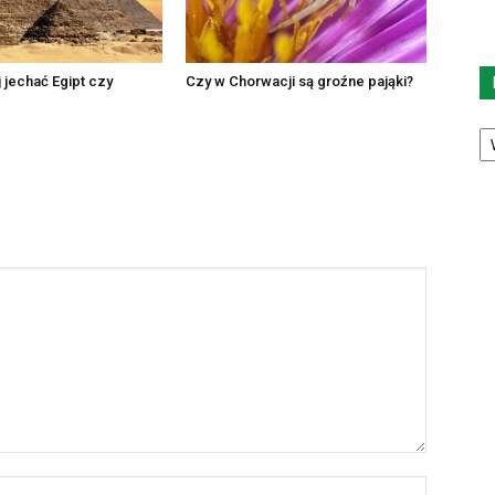
j jechać Egipt czy
Czy w Chorwacji są groźne pająki?
Ka