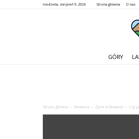
niedziela, sierpień 9, 2026
Strona główna
O nas
GÓRY
LA
Strona główna
Słowenia
Życie w Słowenii
Czy j