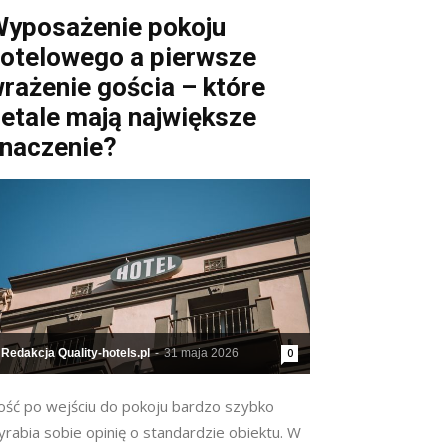
yposażenie pokoju
otelowego a pierwsze
rażenie gościa – które
etale mają największe
naczenie?
Redakcja Quality-hotels.pl
-
31 maja 2026
0
ość po wejściu do pokoju bardzo szybko
rabia sobie opinię o standardzie obiektu. W