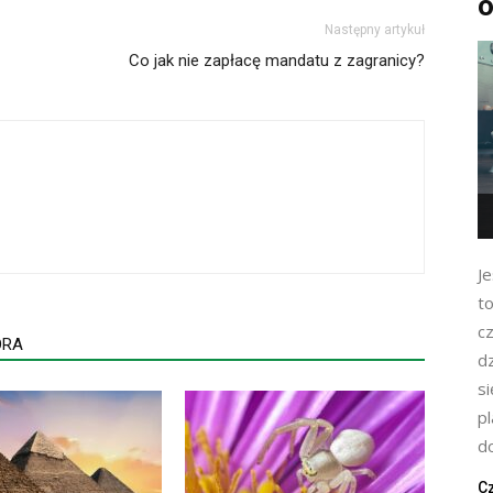
o
Następny artykuł
Co jak nie zapłacę mandatu z zagranicy?
Je
t
c
ORA
dz
s
p
do
Cz