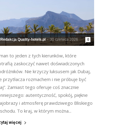
Redakcja Quality-hotels.pl
-
30 czerwca 2026
0
man to jeden z tych kierunków, które
otrafią zaskoczyć nawet doświadczonych
odróżników. Nie krzyczy luksusem jak Dubaj,
ie przytłacza rozmachem i nie próbuje być
aj”. Zamiast tego oferuje coś znacznie
enniejszego: autentyczność, spokój, piękne
rajobrazy i atmosferę prawdziwego Bliskiego
schodu. To kraj, w którym można...
ytaj więcej