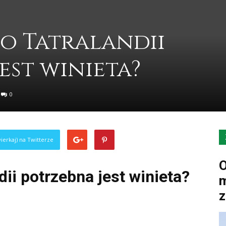
o Tatralandii
est winieta?
0
ierkaj) na Twitterze
O
dii potrzebna jest winieta?
m
z