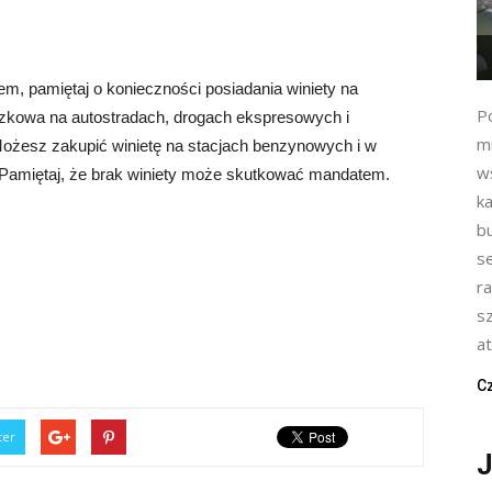
em, pamiętaj o konieczności posiadania winiety na
P
iązkowa na autostradach, drogach ekspresowych i
m
Możesz zakupić winietę na stacjach benzynowych i w
w
. Pamiętaj, że brak winiety może skutkować mandatem.
k
b
s
r
s
at
Cz
ter
J