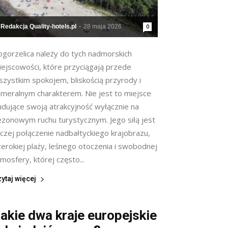
Redakcja Quality-hotels.pl
-
28 maja 2026
0
ogorzelica należy do tych nadmorskich
iejscowości, które przyciągają przede
szystkim spokojem, bliskością przyrody i
ameralnym charakterem. Nie jest to miejsce
udujące swoją atrakcyjność wyłącznie na
ezonowym ruchu turystycznym. Jego siłą jest
aczej połączenie nadbałtyckiego krajobrazu,
zerokiej plaży, leśnego otoczenia i swobodnej
mosfery, której często...
ytaj więcej
akie dwa kraje europejskie