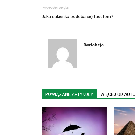
Poprzedni artykuł
Jaka sukienka podoba się facetom?
Redakcja
POWIĄZANE ARTYKUŁY
WIĘCEJ OD AUT