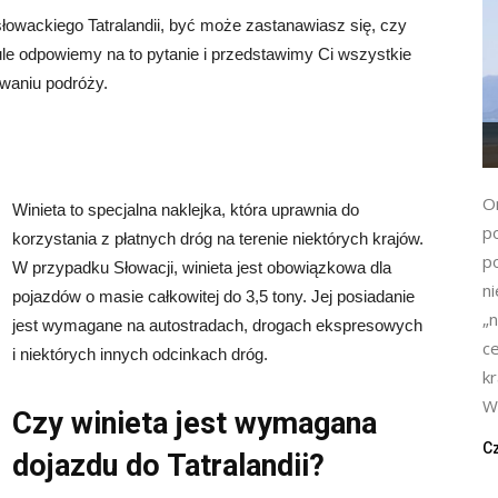
słowackiego Tatralandii, być może zastanawiasz się, czy
ule odpowiemy na to pytanie i przedstawimy Ci wszystkie
owaniu podróży.
O
Winieta to specjalna naklejka, która uprawnia do
p
korzystania z płatnych dróg na terenie niektórych krajów.
p
W przypadku Słowacji, winieta jest obowiązkowa dla
n
pojazdów o masie całkowitej do 3,5 tony. Jej posiadanie
„n
jest wymagane na autostradach, drogach ekspresowych
c
i niektórych innych odcinkach dróg.
k
W
Czy winieta jest wymagana
Cz
dojazdu do Tatralandii?