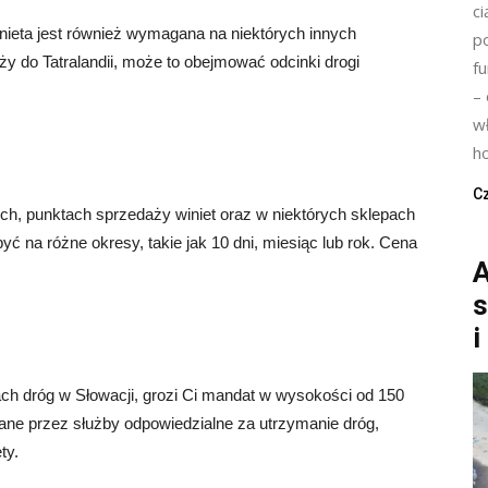
ci
nieta jest również wymagana na niektórych innych
p
y do Tatralandii, może to obejmować odcinki drogi
fu
–
w
h
Cz
h, punktach sprzedaży winiet oraz w niektórych sklepach
ć na różne okresy, takie jak 10 dni, miesiąc lub rok. Cena
A
s
i
ch dróg w Słowacji, grozi Ci mandat w wysokości od 150
ane przez służby odpowiedzialne za utrzymanie dróg,
ty.