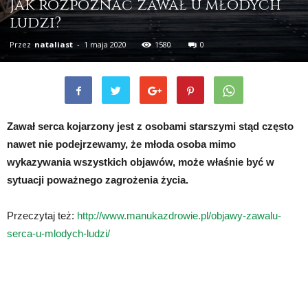
Jak rozpoznać zawał u młodych
ludzi?
Przez
nataliast
-
1 maja 2020
1580
0
Zawał serca kojarzony jest z osobami starszymi stąd często
nawet nie podejrzewamy, że młoda osoba mimo
wykazywania wszystkich objawów, może właśnie być w
sytuacji poważnego zagrożenia życia.
Przeczytaj też:
http://www.manukazdrowie.pl/objawy-zawalu-
serca-u-mlodych-ludzi/